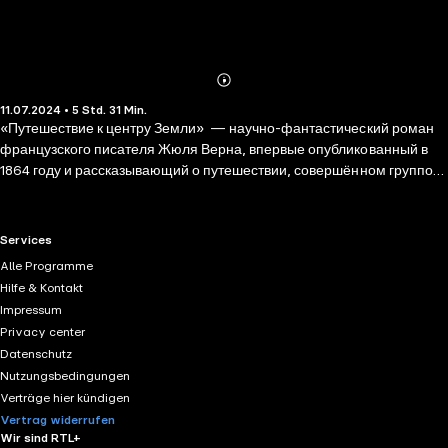
Abonnieren
Mehr
11.07.2024 • 5 Std. 31 Min.
Details
«Путешествие к центру Земли» — научно-фантастический роман
французского писателя Жюля Верна, впервые опубликованный в
1864 году и рассказывающий о путешествии, совершённом группой
исследователей в земных недрах. Основан на гипотезе о полой
Земле, которая в XIX веке ещё не была полностью отвергнута.
RTL+ useful links.
Services
Alle Programme
Hilfe & Kontakt
Impressum
Privacy center
Datenschutz
Nutzungsbedingungen
Verträge hier kündigen
Vertrag widerrufen
Wir sind RTL+