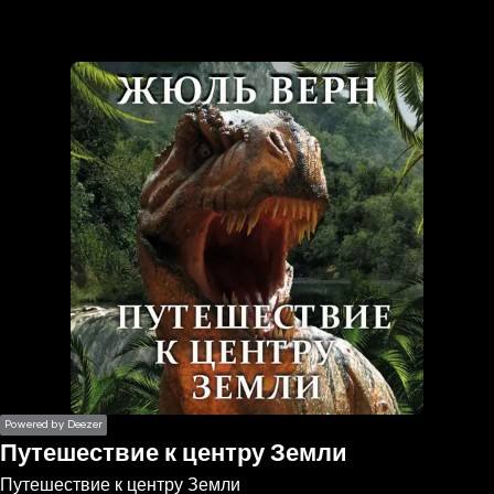
the
h page
 main
nt
the
ibility
ment
Powered by Deezer
Путешествие к центру Земли
Путешествие к центру Земли