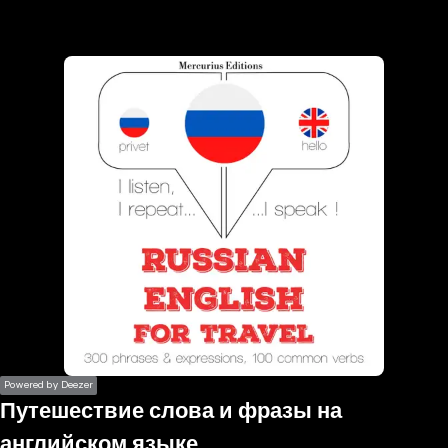
the
h page
 main
nt
the
ibility
ment
Powered by Deezer
Путешествие слова и фразы на
английском языке