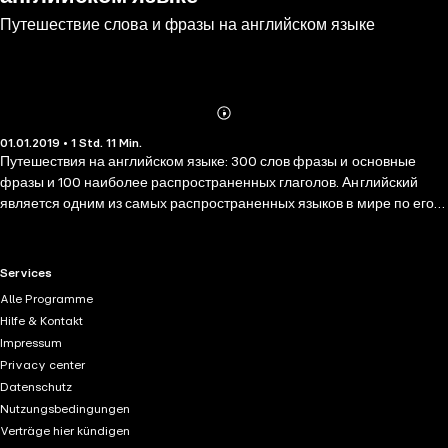
Путешествие слова и фразы на английском языке
Abonnieren
Mehr
01.01.2019 • 1 Std. 11 Min.
Details
Путешествия на английском языке: 300 слов фразы и основные
фразы и 100 наиболее распространенных глаголов. Английский
является одним из самых распространенных языков в мире по его
числу рождения ораторов (по крайней мере 400 миллионов людей),
она занимает третье место после Китая (мандарин) и испанский. По
мнению многих, является доминирующим языком международного
RTL+ useful links.
Services
общения, более миллиарда людей говорят на английском языке;
Alle Programme
это наиболее часто преподается язык как иностранный язык во всем
Hilfe & Kontakt
мире. Это также самый используемый язык в Интернете. В
Impressum
настоящее время в состоянии говорить на иностранных языках
Privacy center
имеет важное значение. Для общения на работу, путешествия на
Datenschutz
другую сторону планеты или просто поговорить друг с другом,
Nutzungsbedingungen
смотреть новые эпизоды серии в оригинальной версии и по многим
Verträge hier kündigen
другим причинам. Как выучить язык по-разному? Сегодня изучение