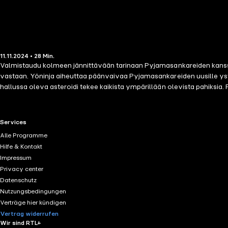
11.11.2024 • 28 Min.
Valmistaudu kolmeen jännittävään tarinaan Pyjamasankareiden kanssa!
vastaan. Yöninja aiheuttaa päänvaivaa Pyjamasankareiden uusille yst
hallussa oleva asteroidi tekee kaikista ympärillään olevista pahik
RTL+ useful links.
Services
Alle Programme
Hilfe & Kontakt
Impressum
Privacy center
Datenschutz
Nutzungsbedingungen
Verträge hier kündigen
Vertrag widerrufen
Wir sind RTL+