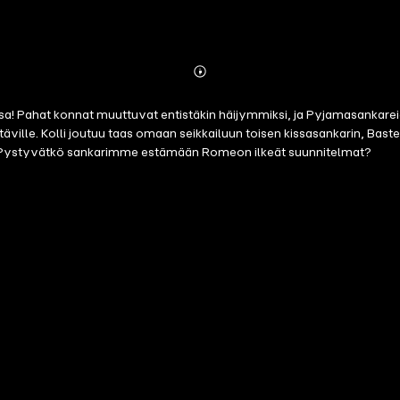
Abonnieren
Mehr
Details
 Pahat konnat muuttuvat entistäkin häijymmiksi, ja Pyjamasankareide
äville. Kolli joutuu taas omaan seikkailuun toisen kissasankarin, B
sia. Pystyvätkö sankarimme estämään Romeon ilkeät suunnitelmat?