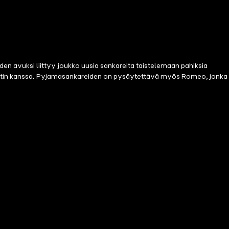
n avuksi liittyy joukko uusia sankareita taistelemaan pahiksia
astetin kanssa. Pyjamasankareiden on pysäytettävä myös Romeo, jonka