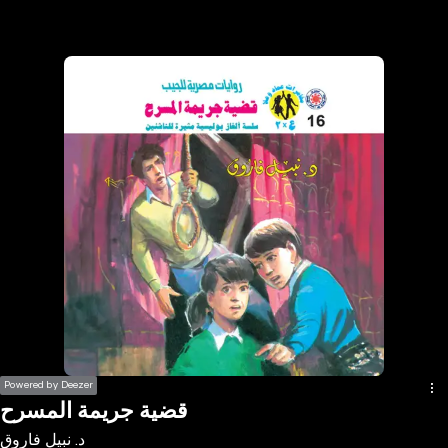
the
h page
 main
nt
the
ibility
ment
Powered by Deezer
قضية جريمة المسرح
د. نبيل فاروق