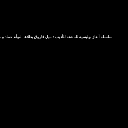
سلسلة ألغاز بوليسية للناشئة للأديب د.نبيل فاروق بطلاها التوأم عماد و