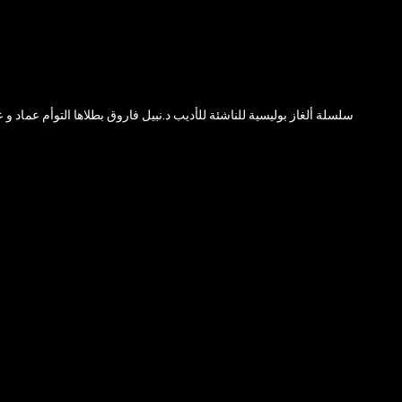
سلسلة ألغاز بوليسية للناشئة للأديب د.نبيل فاروق بطلاها التوأم عماد و