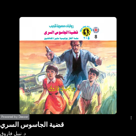
the
h page
 main
nt
the
ibility
ment
Powered by Deezer
قضية الجاسوس السري
د. نبيل فاروق