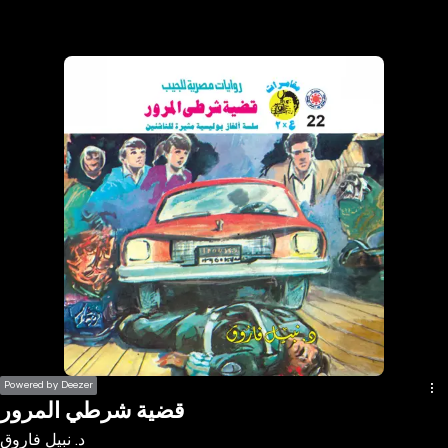
the
h page
 main
nt
the
ibility
ment
Powered by Deezer
قضية شرطي المرور
د. نبيل فاروق