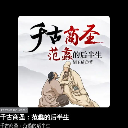
the
h page
 main
nt
the
ibility
ment
Powered by Deezer
千古商圣：范蠡的后半生
千古商圣：范蠡的后半生