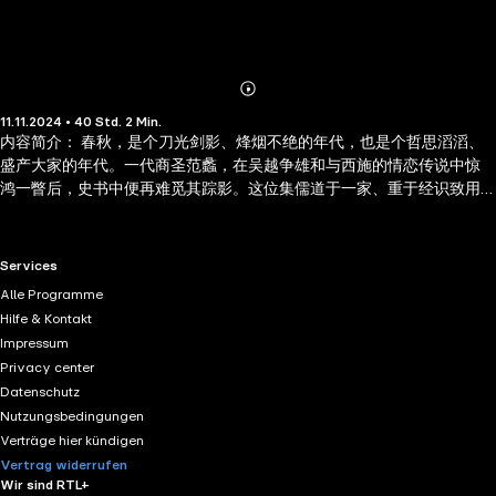
Abonnieren
Mehr
11.11.2024 • 40 Std. 2 Min.
Details
内容简介： 春秋，是个刀光剑影、烽烟不绝的年代，也是个哲思滔滔、
盛产大家的年代。一代商圣范蠡，在吴越争雄和与西施的情恋传说中惊
鸿一瞥后，史书中便再难觅其踪影。这位集儒道于一家、重于经识致用
的先贤伟人，是如何在入世最深到出世最坚中顿悟的？如何从功名的巅
峰中意识到连年争霸势必民生凋敝，从而激流勇退锐意经商，走上以民
富带国强的艰难历程的？ 一面是众诸侯争相拜相，一面是吴、越诸侠或
RTL+ useful links.
Services
携仇或生疑地一路追杀，一面是对西施生死未卜、朝朝暮暮的痛苦思
Alle Programme
念……范蠡的后半生处处泥泞、程程凶险。作品重墨浓彩地营造出了当年
Hilfe & Kontakt
的时代氛围，描绘出春秋文化中忠、侠、勇的底色，故事悬念迭起、步
Impressum
步惊魂，令人不睹不快、难于释手。忆古思今，范蠡的经商之道和他践
Privacy center
行的财富伦理、财富道德，对当今社会亦有着不可多得的启悟。
Datenschutz
Nutzungsbedingungen
Verträge hier kündigen
Vertrag widerrufen
Wir sind RTL+