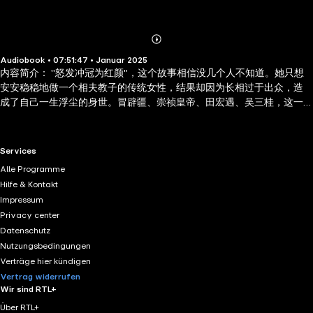
Abonnieren
Mehr
Audiobook • 07:51:47 • Januar 2025
Details
内容简介： "怒发冲冠为红颜"，这个故事相信没几个人不知道。她只想
安安稳稳地做一个相夫教子的传统女性，结果却因为长相过于出众，造
成了自己一生浮尘的身世。冒辟疆、崇祯皇帝、田宏遇、吴三桂，这一
个个历史风云人物的名字都相继出现在陈圆圆的宿命中，但他们无疑都
只是陈圆圆命中的过客。生于乱世，身若浮萍，半点不由己。 作者简
介： 芴香初，籍贯陕西，双子座，追求唯美至善，性格忧伤不低沉，快
RTL+ useful links.
Services
乐如一。其代表作品《Baby!我的地狱王子》网络人气累计高达四千万，
Alle Programme
出版后受无数读者喜爱，畅销内地、台湾等地。此外，她还出版了长篇
Hilfe & Kontakt
小说《清夜凝冰》《天堂左岸》《夏日星，冬日雪》等。
Impressum
Privacy center
Datenschutz
Nutzungsbedingungen
Verträge hier kündigen
Vertrag widerrufen
Wir sind RTL+
Über RTL+