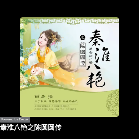
the
h page
 main
nt
the
ibility
ment
Powered by Deezer
秦淮八艳之陈圆圆传