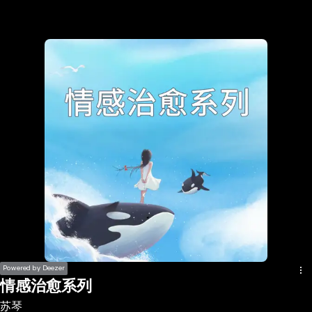
the
h page
 main
nt
the
ibility
ment
Powered by Deezer
情感治愈系列
苏琴