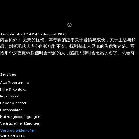
Abonnieren
Mehr
Audiobook • 27:42:40 • August 2025
Details
内容简介： 无奈的忧伤。本专辑的故事关于爱情与成长，关于生活与梦
想。剖析现代人内心的孤独和不安、抚慰都市人灵魂的焦虑和迷茫。写
给那个深夜辗转反侧时会想起的人，酩酊大醉时会念出的名字。总会有
一个故事，会感动你，会治愈你，会让你看到过去的自己，也看到未来
的希望。触动年轻人青春记忆的情感故事，最有共鸣的现代社交记忆，
关于感情的失落与成长，关于梦想的选择和奋斗，那些无法与人言说的
RTL+ useful links.
Services
情感不再交付给失眠的夜晚，而是陪着书中的故事伴你入睡。那些不被
Alle Programme
珍惜的付出不再交给执著的等待，而是给明天的自己一个新生。
Hilfe & Kontakt
Impressum
Privacy center
Datenschutz
Nutzungsbedingungen
Verträge hier kündigen
Vertrag widerrufen
Wir sind RTL+