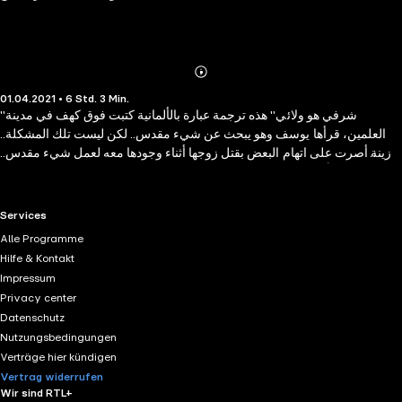
Abonnieren
Mehr
01.04.2021 • 6 Std. 3 Min.
Details
"شرفي هو ولائي" هذه ترجمة عبارة بالألمانية كتبت فوق كهف في مدينة
العلمين، قرأها يوسف وهو يبحث عن شيء مقدس.. لكن ليست تلك المشكلة..
وزينة أصرت على اتهام البعض بقتل زوجها أثناء وجودها معه لعمل شيء مقدس..
لكن تلك أيضاً ليست المشكلة.. يوسف لا يعيش في العلمين ولا يعرف من سكن
ذلك الكهف ولماذا كتب تلك الجملة.. وتلك ليست المشكلة.. زوج زينة لم يقتل
وذلك مؤكد لكنها تصر على موته مقتولاً وهي صادقة في ذلك! وتلك التفصيلة
RTL+ useful links.
Services
الأخيرة أيضاً ليست المشكلة.. المشكلة هي كل ما سيحدث بعد ذلك.. تلك العاصفة
Alle Programme
من التفاصيل التي ستغير كل الحقائق وتقلب كل الأمور.. ولزيادة الأمور غرابة
Hilfe & Kontakt
سأخبرك أن يوسف لا يعرف زينة ولم يقابلها سابقاً لكن كل شيء يجمعهم لا
Impressum
محالة..! إنها الرواية الثالثة في عالم الجريمة والخيال العبقري الذي ينسجه كاتب
Privacy center
متمكن صنع لنفسه طريقاً لامعاً في كتابة التشويق والإثارة.
Datenschutz
Nutzungsbedingungen
Verträge hier kündigen
Vertrag widerrufen
Wir sind RTL+