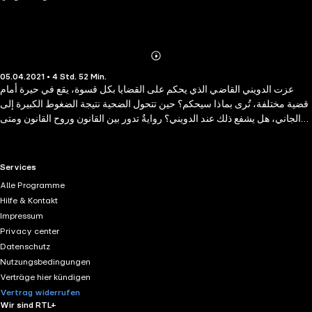
Abonnieren
Mehr
05.04.2021 • 4 Std. 52 Min.
Details
عزت الدويني القاضي الذي يحكم على القضايا بكل قسوة، يقع في حيرة أمام
قضية مختلفة، تُرى بماذا سيحكم؟ حين تتحول الضحية نتيجة الضغوط الكبيرة إلى
الجاني، هل يشفع ذلك عند الدويني؟ روايةٌ تدور بين القانون وروح القانون ومتى
تنتصر المشاعر على القاضي ومتى يجب أن ينحيها جانبًا. استمع الآن على تطبيق
كتاب صوتي
RTL+ useful links.
Services
Alle Programme
Hilfe & Kontakt
Impressum
Privacy center
Datenschutz
Nutzungsbedingungen
Verträge hier kündigen
Vertrag widerrufen
Wir sind RTL+