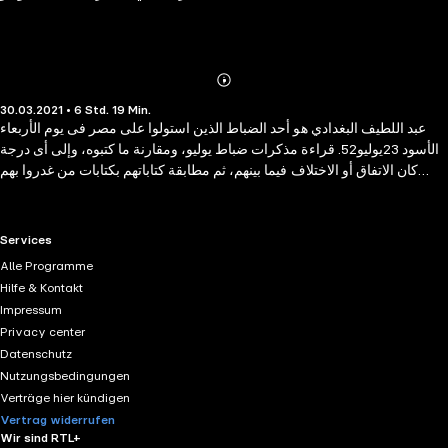
Abonnieren
Mehr
30.03.2021 • 6 Std. 19 Min.
Details
عبد اللطيف البغدادي هو أحد الضباط الذين استولوا على مصر فى يوم الأربعاء
الأسود 23يوليو52. قراءة مذكرات ضباط يوليو، ومقارنة ما كتبوه، وإلى أى درجة
كان الاتفاق أو الاختلاف فيما بينهم، ثم مطابقة كتاباتهم بكتابات من غدروا بهم
(مثل بعض الوفديين) وكتابات بعض المؤرخين ، فإنّ تلك القراءة (المقارنة) تـُتيح
للقارىء التعرف على تاريخ تلك الفترة الحالكة من تاريخ شعبنا المصرى.
RTL+ useful links.
Services
Alle Programme
Hilfe & Kontakt
Impressum
Privacy center
Datenschutz
Nutzungsbedingungen
Verträge hier kündigen
Vertrag widerrufen
Wir sind RTL+