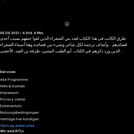
Abonnieren
Mehr
05.04.2021 • 4 Std. 4 Min.
Details
طرق الكاتب فى هذا الكتاب لعدد من الشعراء الذين لقوا حتفهم بسبب أحدى
قصائدهم .. وأضاف ترجمة لكل شاعر وشيء من قصائده وهنا أسماء الشعراء
الذين ورد ذكرهم في الكتاب :أبو الطيب المتنبي، طرفة بن العبد، الأعشى
الهمداني، صالح بن عبدالقدوس، حماد عدرج، دعبل الخزاعي بشار بن برد، وضاح
اليمن، السليك بن السلكة، هدبة بن خشرم، زيادة بن زيد وعلي بن جبلة العكوك.
RTL+ useful links.
Services
Alle Programme
Hilfe & Kontakt
Impressum
Privacy center
Datenschutz
Nutzungsbedingungen
Verträge hier kündigen
Vertrag widerrufen
Wir sind RTL+