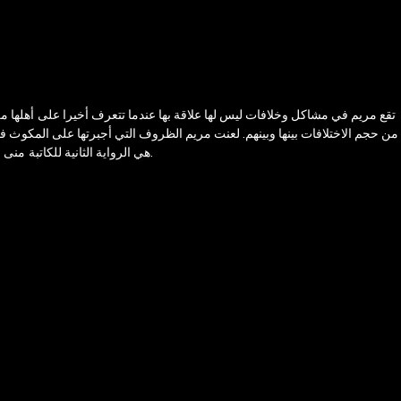
تقع مريم في مشاكل وخلافات ليس لها علاقة بها عندما تتعرف أخيرا على أهلها من
من حجم الاختلافات بينها وبينهم. لعنت مريم الظروف التي أجبرتها على المكوث في 
هي الرواية الثانية للكاتبة منى سلامة حيث تدور أحداثها بين القاهرة والصعيد وتحكي عن الحب والفقد والالتزام...قصص كثيرة وشخصيات متعددة بأحداث مشوَّقة تتوجها الكاتبة بنهايةٍ ليس لها مثيل.