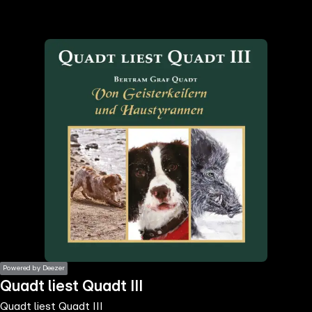
the
h page
 main
nt
the
ibility
ment
Powered by Deezer
Quadt liest Quadt III
Quadt liest Quadt III