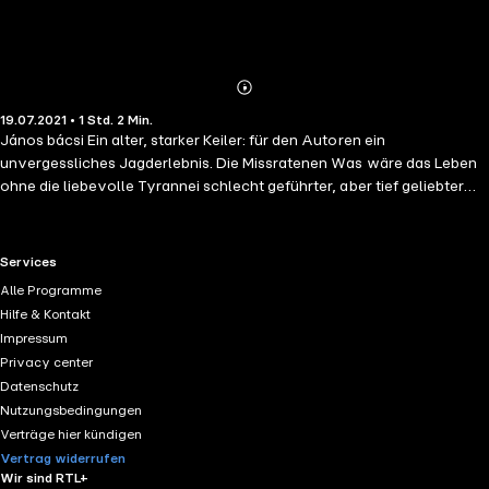
Abonnieren
Mehr
19.07.2021 • 1 Std. 2 Min.
Details
János bácsi Ein alter, starker Keiler: für den Autoren ein
unvergessliches Jagderlebnis. Die Missratenen Was wäre das Leben
ohne die liebevolle Tyrannei schlecht geführter, aber tief geliebter
Hunde? Bertram Graf von Quadt liest aus eigenen Werken. Der
bekannte Jagdautor ist nicht nur mit der Feder, sondern auch mit der
Stimme ein begnadeter Erzähler. Die bildreiche Sprache seiner Bücher
RTL+ useful links.
Services
ruft Gedanken wach, die zum Mit-und Nacherleben der Geschehnisse
Alle Programme
anregen. Als Hörfunkjournalist hat Graf von Quadt eine geschulte
Hilfe & Kontakt
Stimme, mit der er seine Erzählungen zu noch intensiverem Leben
Impressum
erweckt. Wir laden Sie ein, mit ihm auf eine jagdliche Gedankenreise
Privacy center
zu gehen.
Datenschutz
Nutzungsbedingungen
Verträge hier kündigen
Vertrag widerrufen
Wir sind RTL+