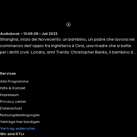
Abonnieren
Mehr
Audiobook • 13:06:08 • Juli 2023
Details
Shanghai, inizio del Novecento: un bambino, un padre che lavora nel
commercio dell'oppio fra Inghilterra e Cina, una madre che si batte
per i diritti civili. Londra, anni Trenta: Christopher Banks, il bambino di
allora, cresciuto nei migliori college inglesi dopo la sparizione
misteriosa di entrambi i genitori, è diventato il detective piú famoso
del Regno Unito e nell'alta società non si parla che di lui. Ma l'enigma
RTL+ useful links.
Services
su quel rapimento non gli dà pace: seguendo l'occasione fornitagli da
Alle Programme
una fortuita passione, ritorna in Oriente per indagare prima che il
Hilfe & Kontakt
mondo precipiti nel baratro del conflitto mondiale. Però la verità che
Impressum
alla fine giungerà a scoprire è molto piú banale e drammatica di ogni
Privacy center
supposizione. contributori TR Susanna Basso LE Edoardo Siravo
Datenschutz
Nutzungsbedingungen
Verträge hier kündigen
Vertrag widerrufen
Wir sind RTL+