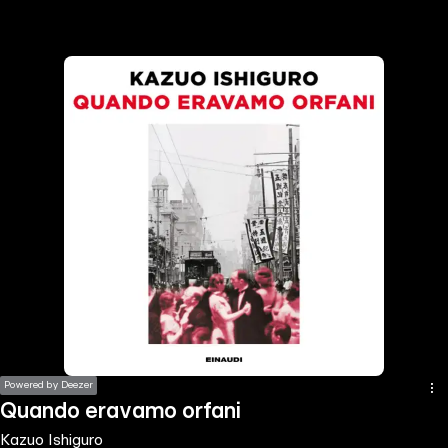
the
h page
 main
nt
the
ibility
ment
Powered by Deezer
Quando eravamo orfani
Kazuo Ishiguro