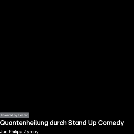
the
h page
 main
nt
the
ibility
ment
Powered by Deezer
Quantenheilung durch Stand Up Comedy
Jan Philipp Zymny