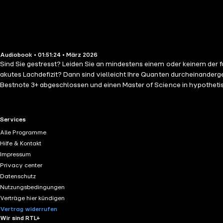
Audiobook • 01:51:24 • März 2026
Sind Sie gestresst? Leiden Sie an mindestens einem oder keinem der
akutes Lachdefizit? Dann sind vielleicht Ihre Quanten durcheinandergeraten. Jan Philipp Zymny praktiziert seit über 10 Jahren als Autor und Comedian. Er hat seine hypochondrische 
Bestnote 3+ abgeschlossen und einen Master of Science in hypothetischer Physik. 
Lachen die beste Medizin ist. Heute wissen wir, die beste Medizin ist 
RTL+ useful links.
Services
Alle Programme
Hilfe & Kontakt
Impressum
Privacy center
Datenschutz
Nutzungsbedingungen
Verträge hier kündigen
Vertrag widerrufen
Wir sind RTL+