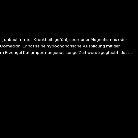
it, unbestimmtes Krankheitsgefühl, spontaner Magnetismus oder
ganat. Lange Zeit wurde geglaubt, dass
ey ... warum nicht beides?"