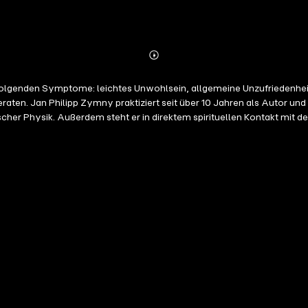
Abonnieren
Mehr
Details
 folgenden Symptome: leichtes Unwohlsein, allgemeine Unzufriedenhe
Ausbildung mit der
Außerdem steht er in direktem spirituellen Kontakt mit dem Erzengel Kaliumperman
die Quantenheilkunde. Doch Jan Philipp Zymny hat den Mut zu fragen: "H