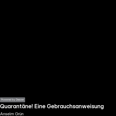
the
h page
 main
nt
the
ibility
ment
Powered by Deezer
Quarantäne! Eine Gebrauchsanweisung
Anselm Grün