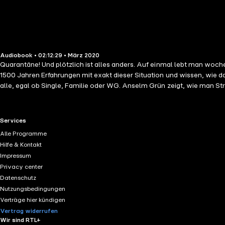
Audiobook • 02:12:29 • März 2020
Quarantäne! Und plötzlich ist alles anders. Auf einmal lebt man wo
1500 Jahren Erfahrungen mit exakt dieser Situation und wissen, wie
alle, egal ob Single, Familie oder WG. Anselm Grün zeigt, wie man St
diese Quarantäne-Tage, aber auch für andere Krisensituationen. Konkr
RTL+ useful links.
Services
Alle Programme
Hilfe & Kontakt
Impressum
Privacy center
Datenschutz
Nutzungsbedingungen
Verträge hier kündigen
Vertrag widerrufen
Wir sind RTL+