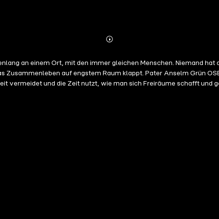
Abonnieren
Mehr
Details
chenlang an einem Ort, mit den immer gleichen Menschen. Niemand hat
 das Zusammenleben auf engstem Raum klappt. Pater Anselm Grün OSB e
reit vermeidet und die Zeit nutzt, wie man sich Freiräume schafft und
et, alltagsnah und motivierend.