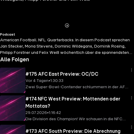
Abspielen
Mehr
Podcast
Details
American Football. NFL. Quarterbacks. In diesem Podcast sprechen
Jan Stecker, Mona Stevens, Dominic Wildegans, Dominik Rosing,
Philipp Forstner und Felix Weiß wöchentlich über die spannendsten
Storylines der wichtigsten Position im Football - und erstellen
Alle Folgen
monatlich jeweils ein QB-Ranking aller 32 Starter. Hosted on Acast.
See acast.com/privacy for more information.
#175 AFC East Preview: OC/DC
Vor 4 Tagen
•
1:30:33
Zwei Super-Bowl-Contender schlummern in der AFC
East! Die Patriots wollen nach dem verlorenem
#174 NFC West Preview: Mottenden oder
Endspiel direkt nochmal angreifen und haben für den
nächsten Run auf den Titel kräftig aufgerüstet. Aber
Mottatas?
auch die Bills ziehen mit neuem Coaching-Staff nach
29.07.2026
•
1:16:42
– gelingt endlich der letzte Schritt? Die Jets
Die Division des Champion! Wir schauen in die NFC
versuchen derweil zwanghaft kompetitiv zu sein, sind
West und finden dort drei Teams mit Super-Bowl-
sie es auch? Für die Dolphins beginnt mal wieder die
#173 AFC South Preview: Die Abrechnung
Anspruch... und die Arizona Cardinals. Können die