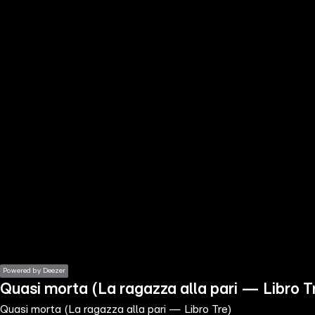
the
h page
 main
nt
the
ibility
ment
Powered by Deezer
Quasi morta (La ragazza alla pari — Libro T
Quasi morta (La ragazza alla pari — Libro Tre)