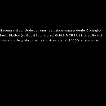
i di scena e si conclude con una rivelazione sorprendente. Consiglio
Roberto Mattos (su Quasi Scomparsa) QUASI MORTA è il terzo libro di
) (scaricabile gratuitamente) ha ricevuto più di 1000 recensioni a
tà di raccogliere i cocci. Una signora divorziata dell'alta società
ssandra è determinata a far durare questo ultimo incarico - finché
hiede, si sta trasformando? Un affascinante mistero colmo di personaggi
sicologico che vi terrà incollati alle pagine fino a notte fonda. Il