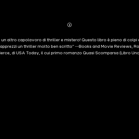
Abonnieren
Mehr
Details
n altro capolavoro di thriller e mistero! Questo libro è pieno di colp
 apprezzi un thriller molto ben scritto" --Books and Movie Reviews, 
e Pierce, di USA Today, il cui primo romanzo Quasi Scomparsa (Libro Uno
nghilterra, tutto quello che la 23enne Cassandra Vale vuole è la possibili
 famiglia ci sono nuovi bambini, nuove regole e nuove aspettative. Ca
maginabile, sarà troppo tardi per allontanarsi dal baratro? In chi, si c
ce da cardiopalma, QUASI MORTA è il terzo libro di una serie di thriller p