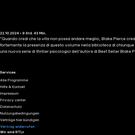
22.10.2024 • 9 Std. 43 Min.
"Quando credi che la vita non possa andare meglio, Blake Pierce crea u
fortemente la presenza di questo volume nella biblioteca di chiunque
una nuova serie di thriller psicologici dell'autore di Best Seller Blak
cinque stelle. Dopo le terribili ripercussioni del suo ultimo lavoro in I
italiana sembra essere la risposta. Ma lo è veramente? Con una nuova
una scoperta orribile le fa superare il limite. E quando avviene l'inim
RTL+ useful links.
Services
complessi, strati e strati di segreti, drammatici colpi di scena e suspen
Alle Programme
quarto libro della serie sarà presto disponibile.
Hilfe & Kontakt
Impressum
Privacy center
Datenschutz
Nutzungsbedingungen
Verträge hier kündigen
Vertrag widerrufen
Wir sind RTL+