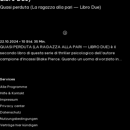
Quasi perduta (La ragazza alla pari — Libro Due)
Abonnieren
Mehr
22.10.2024 • 10 Std. 35 Min.
Details
QUASI PERDUTA (LA RAGAZZA ALLA PARI — LIBRO DUE) è il
secondo libro di questa serie di thriller psicologico dell'autore
campione d'incassi Blake Pierce. Quando un uomo divorziato in
vacanza nella campagna inglese mette un annuncio per una ragazza
alla pari, Cassandra Vale, 23 anni e senza un soldo, ancora scossa
dalla sua ultima rovinosa esperienza in Francia, decide di accettare il
RTL+ useful links.
Services
lavoro senza esitazione. L'uomo è ricco, affascinante e generoso,
Alle Programme
con due bambini adorabili. Lei crede che niente possa mai andare
Hilfe & Kontakt
storto. Ma è proprio così? Viziata da quanto di meglio l'Inghilterra
Impressum
abbia da offrire, e con la Francia ormai alle spalle, Cassandra osa
Privacy center
credere di aver finalmente un momento per riprendere fiato—finché
Datenschutz
una sconvolgente rivelazione la costringe a dubitare della realtà del
Nutzungsbedingungen
suo tumultuoso passato, del suo datore di lavoro e della sua stessa
Verträge hier kündigen
sanità mentale. Un giallo entusiasmante, ricco di personaggi