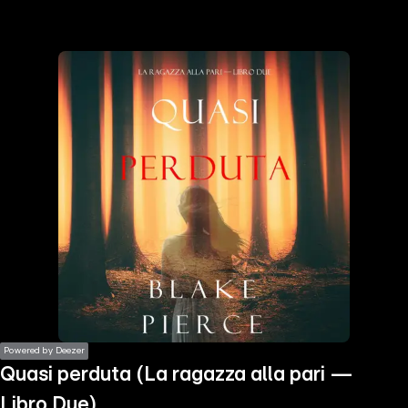
the
h page
 main
nt
the
ibility
ment
Powered by Deezer
Quasi perduta (La ragazza alla pari —
Libro Due)