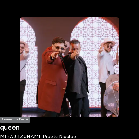
the
h page
 main
nt
the
ibility
ment
Powered by Deezer
queen
MIRAJ TZUNAMI, Preotu Nicolae