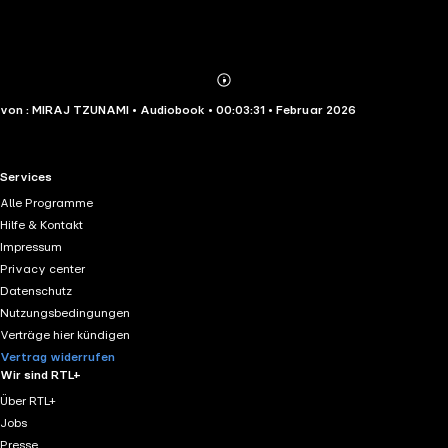
Abonnieren
Mehr
von : MIRAJ TZUNAMI • Audiobook • 00:03:31 • Februar 2026
Details
RTL+ useful links.
Services
Alle Programme
Hilfe & Kontakt
Impressum
Privacy center
Datenschutz
Nutzungsbedingungen
Verträge hier kündigen
Vertrag widerrufen
Wir sind RTL+
Über RTL+
Jobs
Presse