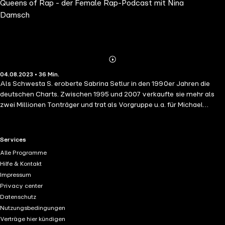
Queens of Rap - der Female Rap-Podcast mit Nina
Damsch
Abspielen
Mehr
04.08.2023 • 36 Min.
Details
Als Schwesta S. eroberte Sabrina Setlur in den 1990er Jahren die
deutschen Charts. Zwischen 1995 und 2007 verkaufte sie mehr als
zwei Millionen Tonträger und trat als Vorgruppe u.a. für Michael
Jackson und The Fugees auf. Nina erzählt sie, was es für sie bedeutet
hat, als eine der ersten Frauen diesen Weg zu gehen und welche Rolle
Rap in ihrem Leben spielt. Thema ist auch, welche
RTL+ useful links.
Services
“Vorsichtsmaßnahmen” sie allein unter Männern unterschwellig
Alle Programme
immer wieder treffen musste und welche Schönheitsideale in der
Hilfe & Kontakt
Branche vorherrschen. Hosted on Acast. See acast.com/privacy for
Impressum
more information.
Privacy center
Datenschutz
Nutzungsbedingungen
Verträge hier kündigen