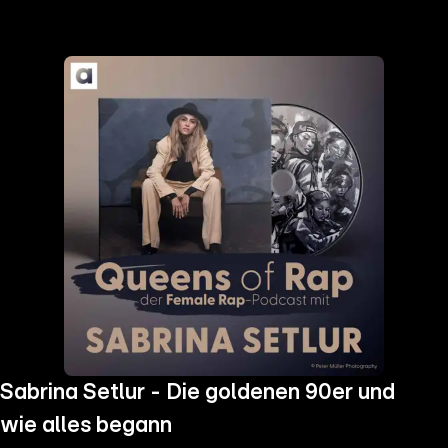
the
h page
 main
nt
the
ibility
ment
Sabrina Setlur - Die goldenen 90er und
wie alles begann