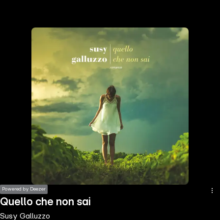
the
h page
 main
nt
the
ibility
ment
Powered by Deezer
Quello che non sai
Susy Galluzzo