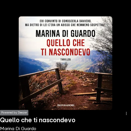
the
h page
 main
nt
the
ibility
ment
Powered by Deezer
Quello che ti nascondevo
Marina Di Guardo