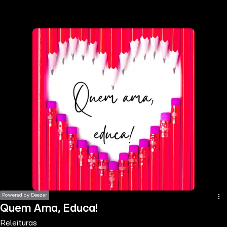
the
h page
 main
nt
the
ibility
ment
Powered by Deezer
Quem Ama, Educa!
Releituras