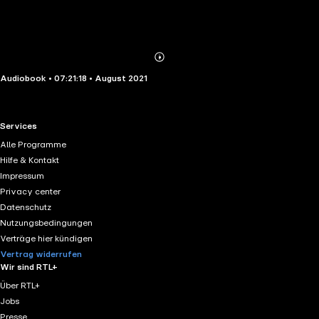
Abonnieren
Mehr
Audiobook • 07:21:18 • August 2021
Details
RTL+ useful links.
Services
Alle Programme
Hilfe & Kontakt
Impressum
Privacy center
Datenschutz
Nutzungsbedingungen
Verträge hier kündigen
Vertrag widerrufen
Wir sind RTL+
Über RTL+
Jobs
Presse