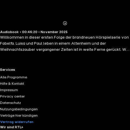
Abonnieren
Mehr
Audiobook • 00:46:20 • November 2025
Details
Willkommen in dieser ersten Folge der brandneuen Hörspielserie von
Fabelfa. Luisa und Paul leben in einem Altenheim und der
Weihnachtszauber vergangener Zeiten ist in weite Ferne gerückt. Wer
hätte gedacht, dass dieser Weihnachtstag eine besondere
Überraschung für die beiden bereit hält. Eine musikalische
Weihnachtsgeschichte mit viel Herz und Humor. Inhalt ist ein Hörspiel
RTL+ useful links.
Services
mit sechs stimmungsvollen Liedern, die die Geschichte
Alle Programme
unterstreichen.
Hilfe & Kontakt
Impressum
Privacy center
Datenschutz
Nutzungsbedingungen
Verträge hier kündigen
Vertrag widerrufen
Wir sind RTL+