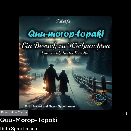
the
h page
 main
nt
the
ibility
ment
Powered by Deezer
Quu-Morop-Topaki
Ruth Sprachmann