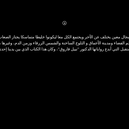
Abonnieren
Mehr
Details
م الفضاء ومدينة الأعماق و الثلوج الساخنة والشمس الزرقاء وزمن الدم، وغيرها م
ل التي أبدع رواياتها الدكتور "نبيل فاروق"، وكان هذا الكتاب الذي بين يدينا إح
كيف يتصدى (نور) ورفاقه للشيطان ، الذى جـاء مُفعمًا بالرغبة فى الثأر ؟ • تُ