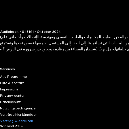
Audiobook • 01:31:11 • Oktober 2024
(نور الدين)، (سلوى)، (رمزي)، (محمود) إنه الفريق الذي يختص كل شخص فيه بمجال معين يختلف عن الآخر ويجتمع الكل معا ليكونوا خليطا متماسكا يجتاز الصعاب والمحن.. ضابط المخابرات والطبيب النفسي ومهندسة الإتصالات وأخصائي علم
ن الملفات التى تسافر بنا إلى الغد ..إلى المستقبل.. جميعها قصص نجدها ونستمتع
دى حلقاتها.• هل يهبّ (شيطان الفضاء) من رقاده ، ويعاود بذر شروره فى الأرض ؟ •
رى .. لمن يكون النصر هذه المرة ، لـ (نور) وفريقه ، أم لشيطان يحكم (عقول الشر)؟
RTL+ useful links.
Services
Alle Programme
Hilfe & Kontakt
Impressum
Privacy center
Datenschutz
Nutzungsbedingungen
Verträge hier kündigen
Vertrag widerrufen
Wir sind RTL+