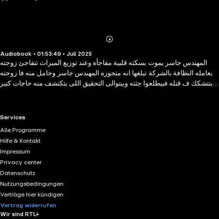
Abonnieren
Mehr
Audiobook • 01:53:49 • Juli 2025
Details
المهندس جاسر يموت بسكته قلبية مفاجأة وعند توزيع الميراث تتفاجئ زوجته
بعامله النظافة بالشركة تبلغها انه متجوزه المهندس جاسر وحامل منه فا زوحته
بتتشكك ف قتله فبيطلعوا جثته وبيتوالى التحقيق اللى بتكتشف منه حاجات كتير
اوى مكانتش تعرفها عنه شيء
RTL+ useful links.
Services
Alle Programme
Hilfe & Kontakt
Impressum
Privacy center
Datenschutz
Nutzungsbedingungen
Verträge hier kündigen
Vertrag widerrufen
Wir sind RTL+