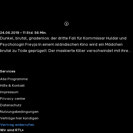
Abonnieren
Mehr
24.06.2019 • 11 Std. 56 Min.
Details
Dunkel, brutal, gnadenlos: der dritte Fall für Kommissar Huldar und
Psychologin Freyja In einem isländischen Kino wird ein Mädchen
brutal zu Tode geprügelt. Der maskierte Killer verschwindet mit ihrem
Körper in der Nacht und versendet eine Snapchat-Nachricht an ihre
Freunde. Als man schließlich die Leiche findet, ist sie mit der Nummer
2 markiert. Wenig später verschwindet ein Junge, wieder werden
RTL+ useful links.
Services
Clips verschickt und auch diese Leiche trägt eine Nummer – die 3.
Alle Programme
Kommissar Huldar und sein Team ziehen Psychologin Freyja zu den
Hilfe & Kontakt
Ermittlungen hinzu und suchen nach Antworten: Welches Geheimnis
Impressum
verbindet die Toten? Und was ist mit Nummer 1?Gelesen von Dietmar
Privacy center
Wunder.(Laufzeit: 11h 57)
Datenschutz
Nutzungsbedingungen
Verträge hier kündigen
Vertrag widerrufen
Wir sind RTL+