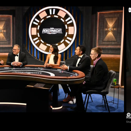
Ra
Sta