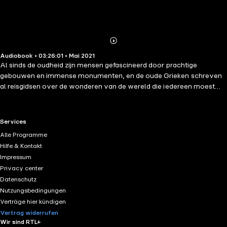
Abonnieren
Mehr
Audiobook • 03:26:01 • Mai 2021
Details
Al sinds de oudheid zijn mensen gefascineerd door prachtige
gebouwen en immense monumenten, en de oude Grieken schreven
al reisgidsen over de wonderen van de wereld die iedereen moest
zien. Van die wonderen op de Griekse lijst is alleen de piramide van
Cheops nog over, maar daarna zijn er weer monumenten
bijgebouwd. Wetenschappers trekken nu naar Paaseiland om de
RTL+ useful links.
Services
mysterieuze moaibeelden te analyseren, en archeologen speuren
Alle Programme
met schoppen en radar de bodem van Stonehenge af. Langzaam
Hilfe & Kontakt
maar zeker leggen wetenschappers de puzzel om wijzer te worden
Impressum
over de monumenten uit het verleden en de mensen die ze hebben
Privacy center
gemaakt.In Raadselachtige bouwwerken gaan we naar de
Datenschutz
interessantste plekken van de geschiedenis. Van het Incarijk tot de
Nutzungsbedingungen
Mingdynastie. Van prachtige steden in dorre woestijnen tot
Verträge hier kündigen
astronomische monumenten die eenzaam tronen op winderige
Vertrag widerrufen
vlaktes.-
Wir sind RTL+