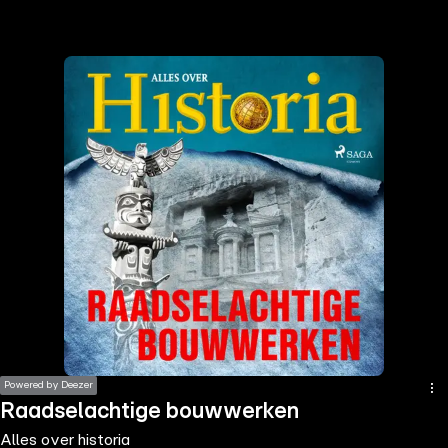
the
h page
 main
nt
the
ibility
ment
Powered by Deezer
Raadselachtige bouwwerken
Alles over historia