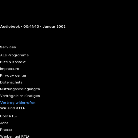
Audiobook • 00:41:40 • Januar 2002
RTL+ useful links.
Services
Alle Programme
Hilfe & Kontakt
Impressum
Privacy center
Datenschutz
Nutzungsbedingungen
Verträge hier kündigen
Vertrag widerrufen
Wir sind RTL+
Über RTL+
Jobs
Presse
Werben auf RTL+