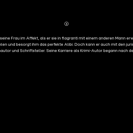
Abonnieren
Mehr
Details
 und besorgt ihm das perfekte Alibi. Doch kann er auch mit den juristisch
hautor und Schriftsteller. Seine Karriere als Krimi-Autor begann nac
e. Es folgten zahlreiche Kriminalromane, darunter die insgesamt 14 H
e zu den eifrigsten Krimi-Autoren Deutschlands.