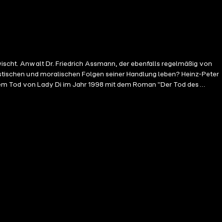
en und moralischen Folgen seiner Handlung leben? Heinz-Peter
h dem Tod von Lady Di im Jahr 1998 mit dem Roman "Der Tod des
unsrück-Krimis um Kommissar Fuß. Baecker war Mitglied der