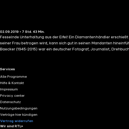
02.09.2019 • 7 Std. 43 Min.
Fesselnde Unterhaltung aus der Eifel! Ein Diamantenhändler erschießt seine Frau im Affekt, als er sie in flagranti mit einem anderen Mann erwischt. Anwalt Dr. Friedrich Assmann, der ebenfalls regelmäßig von
seiner Frau betrogen wird, kann sich gut in seinen Mandanten hineinfühlen
Baecker (1945-2015) war ein deutscher Fotograf, Journalist, Drehbuc
Lächelns", den er unter dem Pseudonym Peter Brighton veröffentlicht
Vereinigung deutschsprachiger Krimiautoren "Das Syndikat" und zählt
RTL+ useful links.
Services
Alle Programme
Hilfe & Kontakt
Impressum
Privacy center
Datenschutz
Nutzungsbedingungen
Verträge hier kündigen
Vertrag widerrufen
Wir sind RTL+