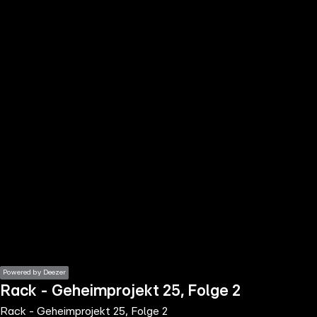
the
h page
 main
nt
the
ibility
ment
Powered by Deezer
Rack - Geheimprojekt 25, Folge 2
Rack - Geheimprojekt 25, Folge 2