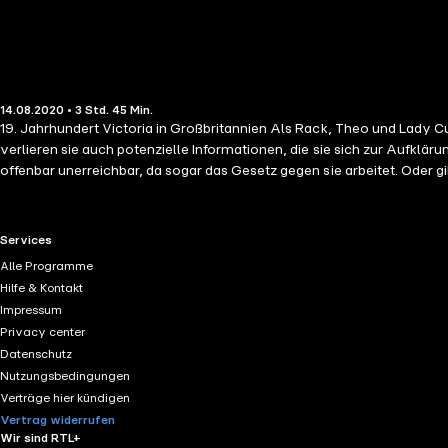
14.08.2020 • 3 Std. 45 Min.
19. Jahrhundert Victoria in Großbritannien Als Rack, Theo und Lady
verlieren sie auch potenzielle Informationen, die sie sich zur Aufkl
offenbar unerreichbar, da sogar das Gesetz gegen sie arbeitet. Oder g
Gruppe der gemeinsamen Streiter noch fester zusammen.
RTL+ useful links.
Services
Alle Programme
Hilfe & Kontakt
Impressum
Privacy center
Datenschutz
Nutzungsbedingungen
Verträge hier kündigen
Vertrag widerrufen
Wir sind RTL+