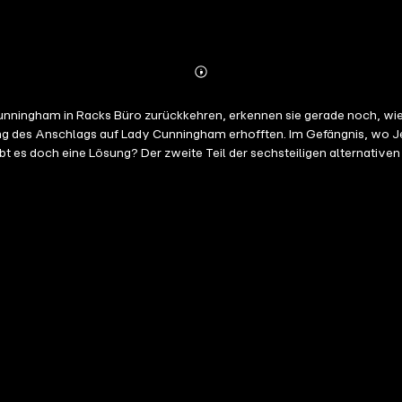
Abonnieren
Mehr
Details
 Cunningham in Racks Büro zurückkehren, erkennen sie gerade noch, w
ärung des Anschlags auf Lady Cunningham erhofften. Im Gefängnis, wo 
ibt es doch eine Lösung? Der zweite Teil der sechsteiligen alternativ