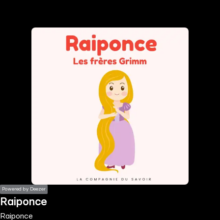
the
h page
 main
nt
the
ibility
ment
Powered by Deezer
Raiponce
Raiponce