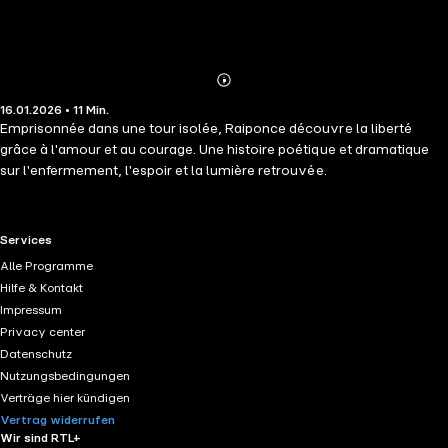
Abonnieren
Mehr
16.01.2026 • 11 Min.
Details
Emprisonnée dans une tour isolée, Raiponce découvre la liberté
grâce à l'amour et au courage. Une histoire poétique et dramatique
sur l'enfermement, l'espoir et la lumière retrouvée.
RTL+ useful links.
Services
Alle Programme
Hilfe & Kontakt
Impressum
Privacy center
Datenschutz
Nutzungsbedingungen
Verträge hier kündigen
Vertrag widerrufen
Wir sind RTL+