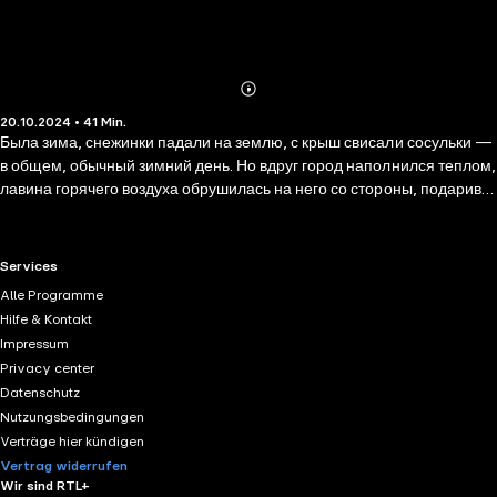
Abonnieren
Mehr
20.10.2024 • 41 Min.
Details
Была зима, снежинки падали на землю, с крыш свисали сосульки —
в общем, обычный зимний день. Но вдруг город наполнился теплом,
лавина горячего воздуха обрушилась на него со стороны, подарив
городу очередное ракетное лето Этот рассказ — это не просто
картина невероятного будущего, это эмоциональное путешествие в
мир, где наука способна превращать зиму в лето, где надежды и
RTL+ useful links.
Services
мечты о космосе становятся ощутимыми и реальными. Брэдбери
Alle Programme
мастерски вплетает в повествование мотивы изменения,
Hilfe & Kontakt
устремлений к неизвестному и тонкую ностальгию по утраченной
Impressum
гармонии с природой. «Ракетное лето» — это нежное напоминание
Privacy center
о том, что великие свершения могут начинаться с крошечного
Datenschutz
изменения климата, а мечты могут растопить даже зимний холод.
Nutzungsbedingungen
Verträge hier kündigen
Vertrag widerrufen
Wir sind RTL+