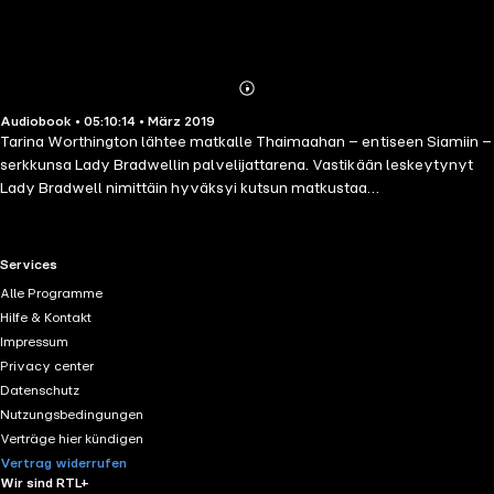
Abonnieren
Mehr
Audiobook • 05:10:14 • März 2019
Details
Tarina Worthington lähtee matkalle Thaimaahan – entiseen Siamiin –
serkkunsa Lady Bradwellin palvelijattarena. Vastikään leskeytynyt
Lady Bradwell nimittäin hyväksyi kutsun matkustaa
Oakenshaw&apos;n markiisin seurassa, sillä markiisi ei tahtonut
matkustaa yksin. Matkalle tuleekin useita markiisin ystäviä, ja siitä
kehkeytyy oikea seurapiirikerman huvireissu. Mitä Tarina oppii
RTL+ useful links.
Services
matkustaessaan seurapiirikerman kanssa? Voisiko hän löytää
Alle Programme
rakkauden keskellä aatelistoa, täysin vieraassa maassa?
Hilfe & Kontakt
Impressum
Privacy center
Datenschutz
Nutzungsbedingungen
Verträge hier kündigen
Vertrag widerrufen
Wir sind RTL+