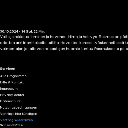
30.10.2024 • 14 Std. 22 Min.
Valta ja rakkaus. Ihminen ja hevonen. Himo ja hellyys. Rasmus on pä
odottaa arki irlantilaisella tallilla. Hevosten kanssa työskennellessä
valmentajan ja taitavan ratsastajan huomio tuntuu Rasmuksesta pelotta
pelottavaa astua. Ja kun Henrystä paljastuu odottamattomia asioita,
RTL+ useful links.
Services
Alle Programme
Hilfe & Kontakt
Impressum
Privacy center
Datenschutz
Nutzungsbedingungen
Verträge hier kündigen
Vertrag widerrufen
Wir sind RTL+