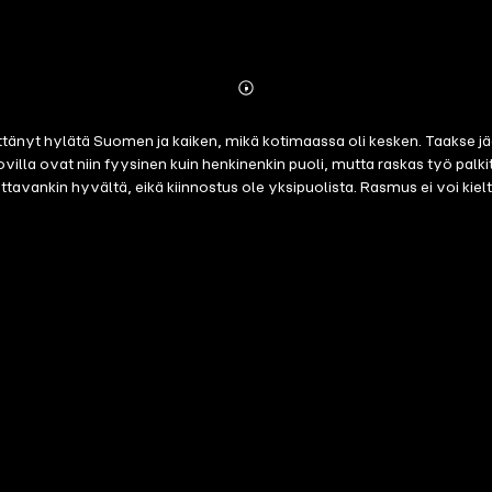
Abonnieren
Mehr
Details
ättänyt hylätä Suomen ja kaiken, mikä kotimaassa oli kesken. Taakse 
 kovilla ovat niin fyysinen kuin henkinenkin puoli, mutta raskas työ pa
vankin hyvältä, eikä kiinnostus ole yksipuolista. Rasmus ei voi kielt
 on Rasmuksen mietittävä, mitä hän haluaa. Kenellä on valta päättää,