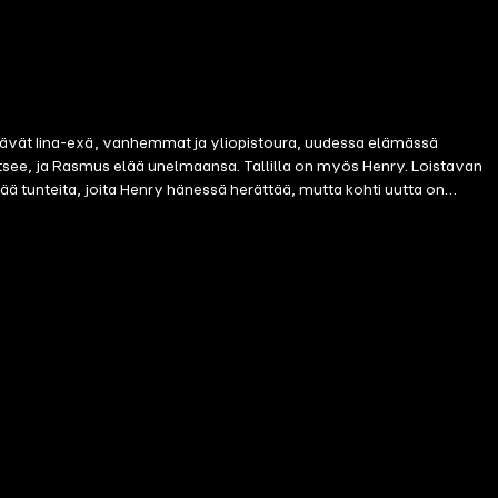
jäävät Iina-exä, vanhemmat ja yliopistoura, uudessa elämässä
lkitsee, ja Rasmus elää unelmaansa. Tallilla on myös Henry. Loistavan
ää tunteita, joita Henry hänessä herättää, mutta kohti uutta on
 kenen osa on alistua?