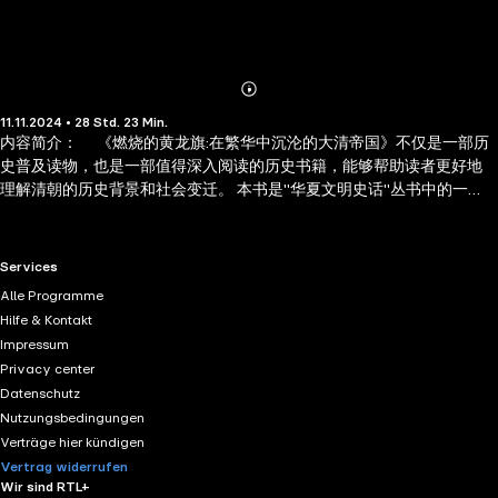
Abonnieren
Mehr
11.11.2024 • 28 Std. 23 Min.
Details
内容简介： 《燃烧的黄龙旗:在繁华中沉沦的大清帝国》不仅是一部历
史普及读物，也是一部值得深入阅读的历史书籍，能够帮助读者更好地
理解清朝的历史背景和社会变迁。 本书是"华夏文明史话"丛书中的一
本，用通俗的行文方式和独特的写作思路与选材视角，对明代历史做了
全景勾勒，展示了这一时期的政治、军事、经济及社会生活的方方面
面，力求呈现给读者不一样的明代风貌，是读者了解这一历史时期的上
RTL+ useful links.
Services
佳读本。
Alle Programme
Hilfe & Kontakt
Impressum
Privacy center
Datenschutz
Nutzungsbedingungen
Verträge hier kündigen
Vertrag widerrufen
Wir sind RTL+