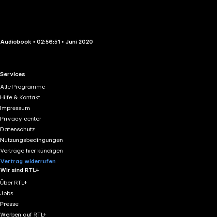
Audiobook • 02:56:51 • Juni 2020
RTL+ useful links.
Services
Alle Programme
Hilfe & Kontakt
Impressum
Privacy center
Datenschutz
Nutzungsbedingungen
Verträge hier kündigen
Vertrag widerrufen
Wir sind RTL+
Über RTL+
Jobs
Presse
Werben auf RTL+