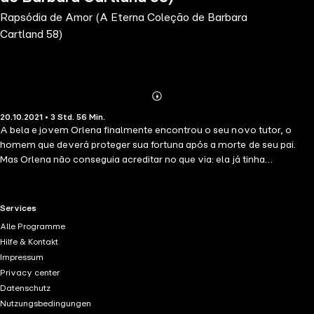
Rapsódia de Amor (A Eterna Coleção de Barbara
Cartland 58)
Abonnieren
Mehr
20.10.2021 • 3 Std. 56 Min.
Details
A bela e jovem Orlena finalmente encontrou o seu novo tutor, o
homem que deverá proteger sua fortuna após a morte de seu pai.
Mas Orlena não conseguia acreditar no que via: ela já tinha
encontrado este homem antes! Ele era o mesmo jovem que a tinha
abraçado e abalado os seus sentidos com um beijo apaixonado na
noite anterior... Ela se encontrava agora numa encruzilhada de
RTL+ useful links.
Services
emoções. Como poderá continuar a conviver com este guardião por
Alle Programme
quem sentiu a mais pura atração?Este audiolivro é narrado em
Hilfe & Kontakt
português brasileiro.-
Impressum
Privacy center
Datenschutz
Nutzungsbedingungen