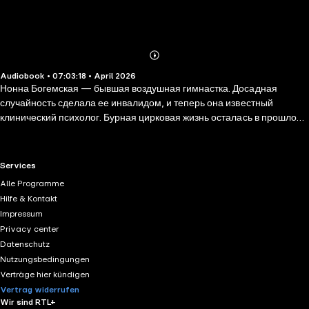
Abonnieren
Mehr
Audiobook • 07:03:18 • April 2026
Details
Нонна Богемская — бывшая воздушная гимнастка. Досадная
случайность сделала ее инвалидом, и теперь она известный
клинический психолог. Бурная цирковая жизнь осталась в прошлом,
ее реальность размеренна и кажется статичной. Только никак не
дает успокоиться один страшный секрет, который Нонна хранит
двадцать лет… Судьба сводит Богемскую с Викой Виноградовой,
RTL+ useful links.
Services
сиротой из детского дома, чьи родители были убиты. Нонна не
Alle Programme
только становится наставницей для Вики, но и раскрывает тайну ее
Hilfe & Kontakt
прошлого, связанную с пропажей алмазов. Вместе они пускаются в
Impressum
бега, преследуемые людьми, которые жаждут вернуть украденное…
Privacy center
Datenschutz
Nutzungsbedingungen
Verträge hier kündigen
Vertrag widerrufen
Wir sind RTL+