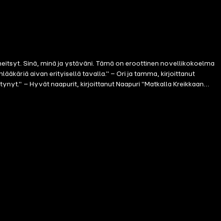
n neitsyt. Sinä, minä ja ystäväni. Tämä on eroottinen novellikokoelma
ääkäriä aivan erityisellä tavalla." – Ori ja tamma, kirjoittanut
tynyt." – Hyvät naapurit, kirjoittanut Naapuri "Matkalla Kreikkaan
tropiikissa.' Hän hiveli kaulani muotoja etusormellaan aina hiestä