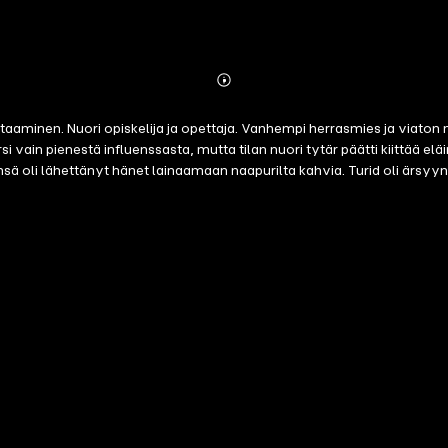
Abonnieren
Mehr
Details
kohtaaminen. Nuori opiskelija ja opettaja. Vanhempi herrasmies ja viato
ain pienestä influenssasta, mutta tilan nuori tytär päätti kiittää eläinl
nsä oli lähettänyt hänet lainaamaan naapurilta kahvia. Turid oli ärsyyn
n." – Herakles, kirjoittanut Bobolina, Oslo "'Lämpö on parasta täällä 
apir