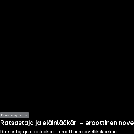
the
h page
 main
nt
the
ibility
ment
Powered by Deezer
Ratsastaja ja eläinlääkäri – eroottinen nov
Ratsastaja ja eläinlääkäri – eroottinen novellikokoelma