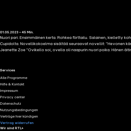
01.05.2023 • 45 Min.
Nuori pari. Ensimmäinen kerta. Rohkea flirttailu. Salainen, kielletty 
Cupidolta. Novellikokoelma sisältää seuraavat novellit: "Hevonen kärsi v
Jeanette Zoe "Ovikello soi, ovella oli naapurin nuori poika. Hänen äiti
nainen huomasi isäntäväen pojan kasvaneen mieheksi sitten viime kerra
kostealle kaulankuopalleni saakka." – Niin pidättyväinen, kirjoittanut T
RTL+ useful links.
Services
Alle Programme
Hilfe & Kontakt
Impressum
Privacy center
Datenschutz
Nutzungsbedingungen
Verträge hier kündigen
Vertrag widerrufen
Wir sind RTL+