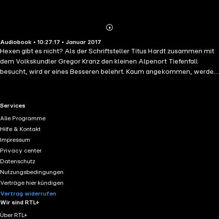
Abonnieren
Mehr
Audiobook • 10:27:17 • Januar 2017
Details
Hexen gibt es nicht? Als der Schriftsteller Titus Hardt zusammen mit
dem Volkskundler Gregor Kranz den kleinen Alpenort Tiefenfall
besucht, wird er eines Besseren belehrt. Kaum angekommen, werden
sie Zeugen, wie die Bewohner eine gigantische Palisade vor dem Dorf
errichten, um sich vor Hexen, Untoten und anderen Kreaturen zu
schützen. Doch ist das bei weitem noch nicht alles. Tiefenfall selbst
RTL+ useful links.
Services
besitzt ein schreckliches Geheimnis und seine Bewohner setzen alles
Alle Programme
daran, um dieses zu bewahren. Aber Gregors Neugier und Titus'
Hilfe & Kontakt
Beziehung mit einer mysteriösen Frau namens Lisa Bardin lösen
Impressum
Ereignisse aus, die schlimmer sind als jeder Albtraum...
Privacy center
Datenschutz
Nutzungsbedingungen
Verträge hier kündigen
Vertrag widerrufen
Wir sind RTL+
Über RTL+