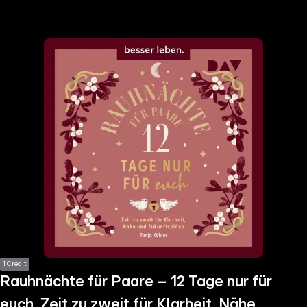
the
h page
 main
nt
the
ibility
ment
1 Credit
Rauhnächte für Paare – 12 Tage nur für
euch. Zeit zu zweit für Klarheit, Nähe