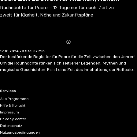
Rauhnächte für Paare – 12 Tage nur für euch. Zeit zu
und Zukunftspläne
zweit für Klarheit, Nähe und Zukunftspläne
Abonnieren
Mehr
17.10.2024 • 3 Std. 32 Min.
Details
Der bestärkende Begleiter für Paare für die Zeit zwischen den Jahren!
Um die Rauhnächte ranken sich seit jeher Legenden, Mythen und
magische Geschichten. Es ist eine Zeit des Innehaltens, der Reflexion,
Altes soll losgelassen und Neues begrüßt werden – die perfekte Zeit
also, um sie gemeinsam als Paar zu nutzen! Der kompakte Guide ist
ideal für alle, die zusammen mit dem Partner oder der Partnerin die
RTL+ useful links.
Services
Rauhnächte für sich entdecken und sich Klarheit über ihre
Alle Programme
Bedürfnisse, Wünsche und Zukunftspläne verschaffen wollen. Der
Hilfe & Kontakt
Clou dabei: Die gemeinsamen 15-Minuten-Rituale lassen sich ideal in
Impressum
den Alltag integrieren. Ein zauberhafter Begleiter, um den Austausch
Privacy center
untereinander zu intensivieren, gemeinsam Bilanz zu ziehen und die
Datenschutz
Weichen für eine kraftvolle und erfolgreiche Zukunft zu stellen!
Nutzungsbedingungen
Kompakt und trotzdem einfühlsam und mit Tiefgang leitet