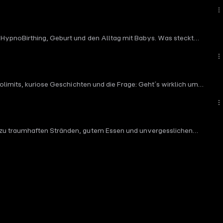
, HypnoBirthing, Geburt und den Alltag mit Babys. Was steckt
 verstehen? Und warum setzen sich Eltern heute oft selbst unter
polimits, kuriose Geschichten und die Frage: Geht´s wirklich um
n zu traumhaften Stränden, gutem Essen und unvergesslichen