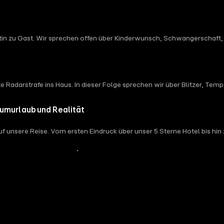
entin zu Gast. Wir sprechen offen über Kinderwunsch, Schwangerschaft
s von Stress auf den Kinderwunsch? Kann man Babys tatsächlich besser
elen praktischen Tipps und Denkanstößen.
e Radarstrafe ins Haus. In dieser Folge sprechen wir über Blitzer, Tem
Portion Humor und jeder Menge Fakten.
umurlaub und Realität
 unsere Reise. Vom ersten Eindruck über unser 5 Sterne Hotel bis hi
wie es auf Social Media aussieht?
Mehr Inhalte anzeigen