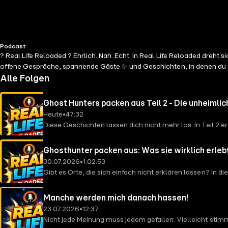
Podcast
?️ Real Life Reloaded ? Ehrlich. Nah. Echt. In Real Life Reloaded dreht s
offene Gespräche, spannende Gäste ✨ und Geschichten, in denen du dic
Alle Folgen
Ghost Hunters packen aus Teil 2 - Die unheimlic
Heute
•
47:32
Diese Geschichten lassen dich nicht mehr los. In Teil 2 
beschäftigen.
Ghosthunter packen aus: Was sie wirklich erleb
30.07.2026
•
1:02:53
Gibt es Orte, die sich einfach nicht erklären lassen? In
überzeugt sind, dass es in Ihrem Haus oder ihrer Wohnun
Manche werden mich danach hassen!
23.07.2026
•
12:37
Nicht jede Meinung muss jedem gefallen. Vielleicht stimms