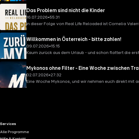
Das Problem sind nicht die Kinder
16.07.2026
•
55:31
In dieser Folge von Real Life Reloaded ist Cornelia Val
wirklich hinter HypnoBirthing? Wie groß ist der Einflus
enormen Druck? Eine ehrliche, emotionale Folge mit vi
Willkommen in Österreich - bitte zahlen!
09.07.2026
•
15:15
Kaum zurück aus dem Urlaub - und schon flattert die erst
Sicherheit oder doch ums Geld? Mit einer ordentlichen 
Mykonos ohne Filter - Eine Woche zwischen Tra
02.07.2026
•
27:32
Eine Woche Mykonos, und wir nehmen euch direkt mit auf
Sonnenuntergängen. Doch war wirklich alles so perfekt, 
RTL+ useful links.
Services
Alle Programme
Hilfe & Kontakt