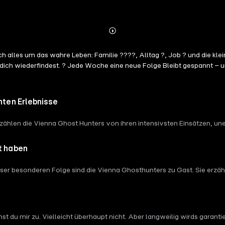
Abspielen
Mehr
Details
ich alles um das wahre Leben: Familie ?‍?‍?‍?, Alltag ?, Job ? und die kl
h wiederfindest. ?️ Jede Woche eine neue Folge Bleibt gespannt – und
hten Erlebnisse
erzählen die Vienna Ghost Hunters von ihren intensivsten Einsätzen, u
t haben
 dieser besonderen Folge sind die Vienna Ghosthunters zu Gast. Sie er
g spukt. Gänsehaut garantiert, das kannst du mir glauben!
t du mir zu. Vielleicht überhaupt nicht. Aber langweilig wirds garantie