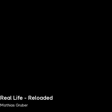
the
h page
 main
nt
the
ibility
ment
Real Life - Reloaded
Mathias Gruber