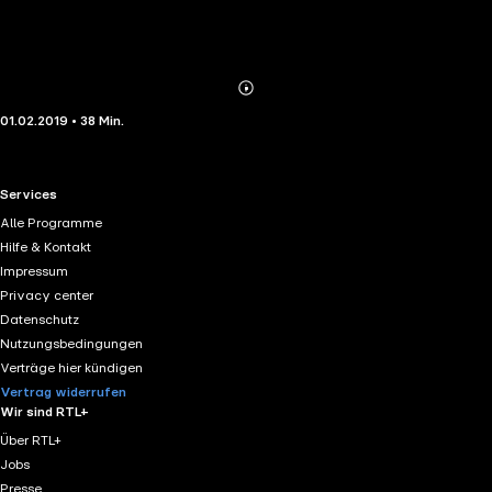
Abonnieren
Mehr
01.02.2019 • 38 Min.
Details
RTL+ useful links.
Services
Alle Programme
Hilfe & Kontakt
Impressum
Privacy center
Datenschutz
Nutzungsbedingungen
Verträge hier kündigen
Vertrag widerrufen
Wir sind RTL+
Über RTL+
Jobs
Presse