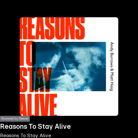
the
h page
 main
nt
the
ibility
ment
Powered by Deezer
Reasons To Stay Alive
Reasons To Stay Alive